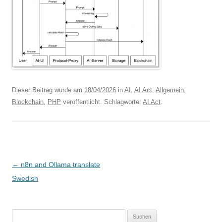
Dieser Beitrag wurde am
18/04/2026
in
AI
,
AI Act
,
Allgemein
,
Blockchain
,
PHP
veröffentlicht. Schlagworte:
AI Act
.
B
←
n8n and Ollama translate
e
Swedish
i
t
Suchen
r