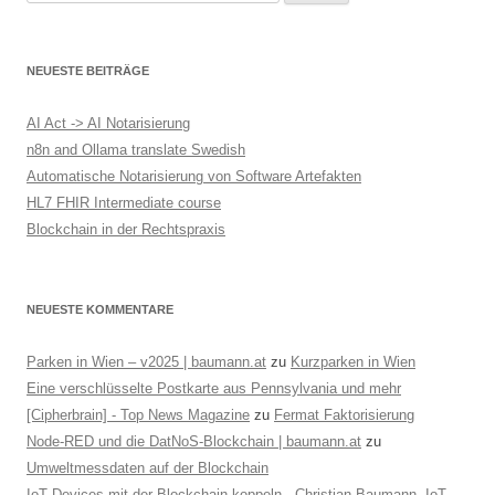
nach:
a
g
NEUESTE BEITRÄGE
s
-
AI Act -> AI Notarisierung
N
n8n and Ollama translate Swedish
Automatische Notarisierung von Software Artefakten
a
HL7 FHIR Intermediate course
v
Blockchain in der Rechtspraxis
i
g
a
NEUESTE KOMMENTARE
t
Parken in Wien – v2025 | baumann.at
zu
Kurzparken in Wien
i
Eine verschlüsselte Postkarte aus Pennsylvania und mehr
o
[Cipherbrain] - Top News Magazine
zu
Fermat Faktorisierung
n
Node-RED und die DatNoS-Blockchain | baumann.at
zu
Umweltmessdaten auf der Blockchain
IoT Devices mit der Blockchain koppeln - Christian Baumann, IoT