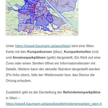
Unter
https://www4.baumann.at/apps/kpw/
wird eine Wien
Karte mit den
Kurzparkzonen
(blau),
Kurzparkstreifen
(rot)
und
Anrainerparkplätzen
(gelb) dargestellt. Ein Klick auf eine
Zone oder einen Streifen öffnet ein Informationsfenster mit
Details. Weiters kann der aktuelle Standort dargestellt werden
(Pin links oben), falls der Webbrowser bzw. das Device die
Ortung erlauben.
Zusätzlich gibt es die Darstellung der
Behindertenparkplätze
in Wien –
https://www4.baumann.at/apps/kpw/behindertenparken_wien.h