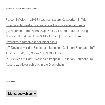
i
g
NEUESTE KOMMENTARE
a
Parken in Wien – v2025 | baumann.at
zu
Kurzparken in Wien
t
Eine verschlüsselte Postkarte aus Pennsylvania und mehr
i
[Cipherbrain] - Top News Magazine
zu
Fermat Faktorisierung
o
Node-RED und die DatNoS-Blockchain | baumann.at
zu
n
Umweltmessdaten auf der Blockchain
IoT Devices mit der Blockchain koppeln - Christian Baumann, IoT
Austria
zu
MQTT, Node-RED & Blockchain
IoT Devices mit der Blockchain koppeln - Christian Baumann, IoT
Austria
zu
Alexa schreibt in die Blockchain
ARCHIV
Archiv