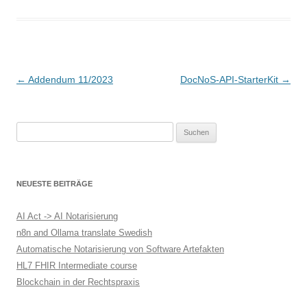
B
←
Addendum 11/2023
DocNoS-API-StarterKit
→
e
i
Suchen
t
nach:
r
a
NEUESTE BEITRÄGE
g
s
AI Act -> AI Notarisierung
-
n8n and Ollama translate Swedish
Automatische Notarisierung von Software Artefakten
N
HL7 FHIR Intermediate course
a
Blockchain in der Rechtspraxis
v