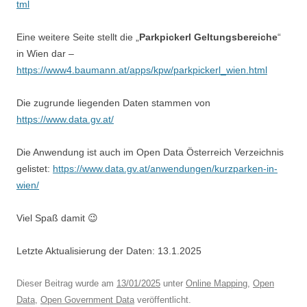
tml
Eine weitere Seite stellt die „
Parkpickerl Geltungsbereiche
“
in Wien dar –
https://www4.baumann.at/apps/kpw/parkpickerl_wien.html
Die zugrunde liegenden Daten stammen von
https://www.data.gv.at/
Die Anwendung ist auch im Open Data Österreich Verzeichnis
gelistet:
https://www.data.gv.at/anwendungen/kurzparken-in-
wien/
Viel Spaß damit 😉
Letzte Aktualisierung der Daten: 13.1.2025
Dieser Beitrag wurde am
13/01/2025
unter
Online Mapping
,
Open
Data
,
Open Government Data
veröffentlicht.