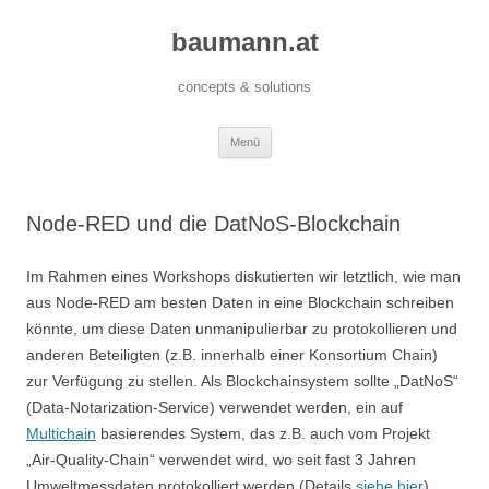
baumann.at
concepts & solutions
Zum
Menü
Inhalt
springen
Node-RED und die DatNoS-Blockchain
Im Rahmen eines Workshops diskutierten wir letztlich, wie man
aus Node-RED am besten Daten in eine Blockchain schreiben
könnte, um diese Daten unmanipulierbar zu protokollieren und
anderen Beteiligten (z.B. innerhalb einer Konsortium Chain)
zur Verfügung zu stellen. Als Blockchainsystem sollte „DatNoS“
(Data-Notarization-Service) verwendet werden, ein auf
Multichain
basierendes System, das z.B. auch vom Projekt
„Air-Quality-Chain“ verwendet wird, wo seit fast 3 Jahren
Umweltmessdaten protokolliert werden (Details
siehe hier
).