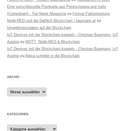
i
Eine verschlüsselte Postkarte aus Pennsylvania und mehr
o
[Cipherbrain] - Top News Magazine
zu
Fermat Faktorisierung
n
Node-RED und die DatNoS-Blockchain | baumann.at
zu
Umweltmessdaten auf der Blockchain
IoT Devices mit der Blockchain koppeln - Christian Baumann, IoT
Austria
zu
MQTT, Node-RED & Blockchain
IoT Devices mit der Blockchain koppeln - Christian Baumann, IoT
Austria
zu
Alexa schreibt in die Blockchain
ARCHIV
Archiv
KATEGORIEN
Kategorien