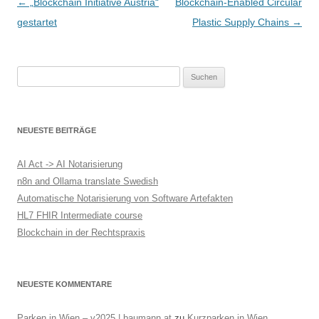
B
←
„Blockchain Initiative Austria“
Blockchain-Enabled Circular
e
gestartet
Plastic Supply Chains
→
i
t
Suchen
r
nach:
a
g
NEUESTE BEITRÄGE
s
-
AI Act -> AI Notarisierung
N
n8n and Ollama translate Swedish
Automatische Notarisierung von Software Artefakten
a
HL7 FHIR Intermediate course
v
Blockchain in der Rechtspraxis
i
g
a
NEUESTE KOMMENTARE
t
Parken in Wien – v2025 | baumann.at
zu
Kurzparken in Wien