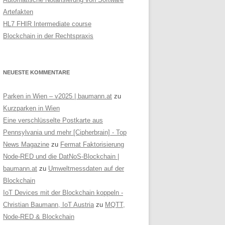
Artefakten
HL7 FHIR Intermediate course
Blockchain in der Rechtspraxis
NEUESTE KOMMENTARE
Parken in Wien – v2025 | baumann.at
zu
Kurzparken in Wien
Eine verschlüsselte Postkarte aus
Pennsylvania und mehr [Cipherbrain] - Top
News Magazine
zu
Fermat Faktorisierung
Node-RED und die DatNoS-Blockchain |
baumann.at
zu
Umweltmessdaten auf der
Blockchain
IoT Devices mit der Blockchain koppeln -
Christian Baumann, IoT Austria
zu
MQTT,
Node-RED & Blockchain