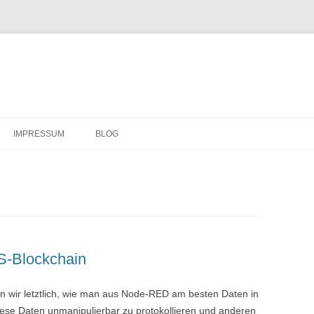
Zum
Inhalt
IMPRESSUM
BLOG
springen
DATENSCHUTZERKLÄRUNG
S-Blockchain
 wir letztlich, wie man aus Node-RED am besten Daten in
iese Daten unmanipulierbar zu protokollieren und anderen