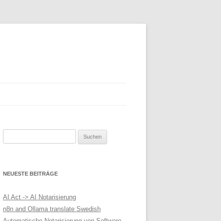
Suchen
nach:
NEUESTE BEITRÄGE
AI Act -> AI Notarisierung
n8n and Ollama translate Swedish
Automatische Notarisierung von Software