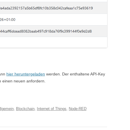
kann
hier heruntergeladen
werden. Der enthaltene API-Key
rne einen neuen anfordern.
llgemein
,
Blockchain
,
Internet of Things
,
Node-RED