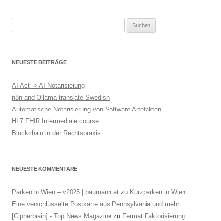
i
t
Suchen
r
nach:
a
g
NEUESTE BEITRÄGE
s
-
AI Act -> AI Notarisierung
N
n8n and Ollama translate Swedish
Automatische Notarisierung von Software Artefakten
a
HL7 FHIR Intermediate course
v
Blockchain in der Rechtspraxis
i
g
a
NEUESTE KOMMENTARE
t
Parken in Wien – v2025 | baumann.at
zu
Kurzparken in Wien
i
Eine verschlüsselte Postkarte aus Pennsylvania und mehr
o
[Cipherbrain] - Top News Magazine
zu
Fermat Faktorisierung