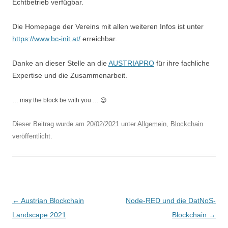
Echtbetrieb verfügbar.
Die Homepage der Vereins mit allen weiteren Infos ist unter
https://www.bc-init.at/
erreichbar.
Danke an dieser Stelle an die
AUSTRIAPRO
für ihre fachliche
Expertise und die Zusammenarbeit.
… may the block be with you … 😉
Dieser Beitrag wurde am
20/02/2021
unter
Allgemein
,
Blockchain
veröffentlicht.
B
←
Austrian Blockchain
Node-RED und die DatNoS-
e
Landscape 2021
Blockchain
→