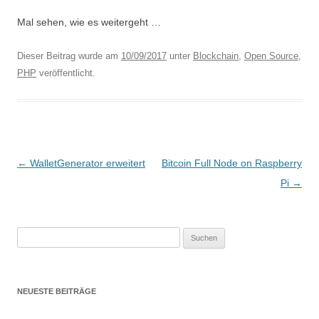
Mal sehen, wie es weitergeht …
Dieser Beitrag wurde am
10/09/2017
unter
Blockchain
,
Open Source
,
PHP
veröffentlicht.
B
←
WalletGenerator erweitert
Bitcoin Full Node on Raspberry
e
Pi
→
i
t
Suchen
r
nach:
a
g
NEUESTE BEITRÄGE
s