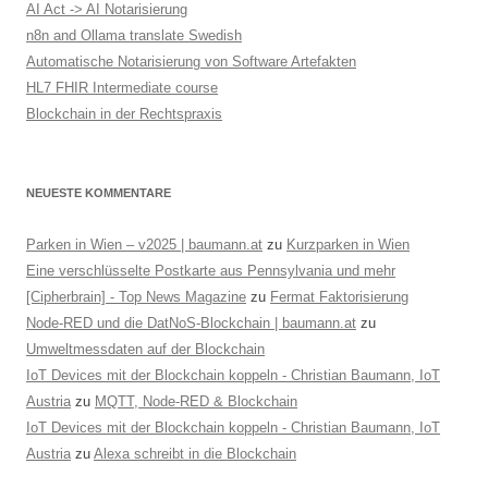
-
AI Act -> AI Notarisierung
N
n8n and Ollama translate Swedish
Automatische Notarisierung von Software Artefakten
a
HL7 FHIR Intermediate course
v
Blockchain in der Rechtspraxis
i
g
a
NEUESTE KOMMENTARE
t
Parken in Wien – v2025 | baumann.at
zu
Kurzparken in Wien
i
Eine verschlüsselte Postkarte aus Pennsylvania und mehr
o
[Cipherbrain] - Top News Magazine
zu
Fermat Faktorisierung
n
Node-RED und die DatNoS-Blockchain | baumann.at
zu
Umweltmessdaten auf der Blockchain
IoT Devices mit der Blockchain koppeln - Christian Baumann, IoT
Austria
zu
MQTT, Node-RED & Blockchain
IoT Devices mit der Blockchain koppeln - Christian Baumann, IoT
Austria
zu
Alexa schreibt in die Blockchain