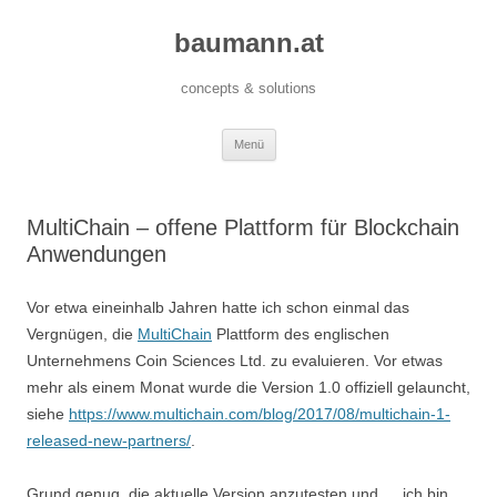
baumann.at
concepts & solutions
Zum
Menü
Inhalt
springen
MultiChain – offene Plattform für Blockchain
Anwendungen
Vor etwa eineinhalb Jahren hatte ich schon einmal das
Vergnügen, die
MultiChain
Plattform des englischen
Unternehmens Coin Sciences Ltd. zu evaluieren. Vor etwas
mehr als einem Monat wurde die Version 1.0 offiziell gelauncht,
siehe
https://www.multichain.com/blog/2017/08/multichain-1-
released-new-partners/
.
Grund genug, die aktuelle Version anzutesten und … ich bin