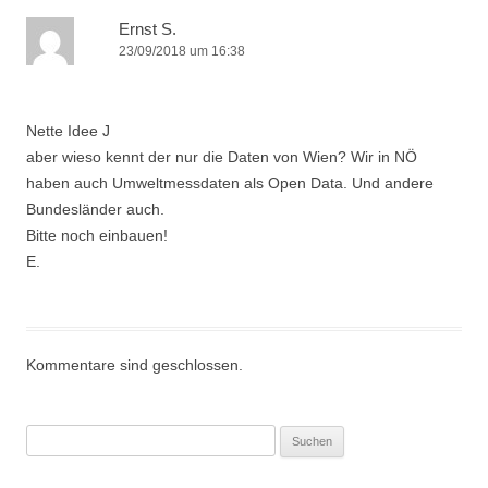
g
Ernst S.
23/09/2018 um 16:38
s
-
N
Nette Idee J
a
aber wieso kennt der nur die Daten von Wien? Wir in NÖ
v
haben auch Umweltmessdaten als Open Data. Und andere
i
Bundesländer auch.
Bitte noch einbauen!
g
E.
a
t
i
o
Kommentare sind geschlossen.
n
Suchen
nach: