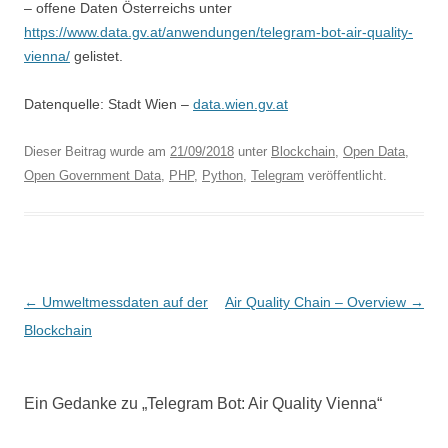
– offene Daten Österreichs unter
https://www.data.gv.at/anwendungen/telegram-bot-air-quality-
vienna/
gelistet.
Datenquelle: Stadt Wien –
data.wien.gv.at
Dieser Beitrag wurde am
21/09/2018
unter
Blockchain
,
Open Data
,
Open Government Data
,
PHP
,
Python
,
Telegram
veröffentlicht.
B
←
Umweltmessdaten auf der
Air Quality Chain – Overview
→
e
Blockchain
i
t
Ein Gedanke zu „
Telegram Bot: Air Quality Vienna
“
r
a