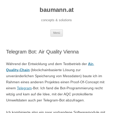
baumann.at
concepts & solutions
Zum
Menü
Inhalt
springen
Telegram Bot: Air Quality Vienna
Während der Entwicklung und dem Testbetrieb der
Air-
Quality-Chain
(blockchainbasierte Lösung zur
unveränderlichen Speicherung von Messdaten) baute ich im
Rahmen eines anderen Projektes einen Proof-Of-Concept mit
einem
Telegram
-Bot. Ich fand die Bot-Programmierung recht
witzig und kam auf die Idee, mit der AQC protokollierte
Umweltdaten auch per Telegram-Bot abzufragen.
Ich kombinierte also ein paar vorhandene Softwaremodule mit