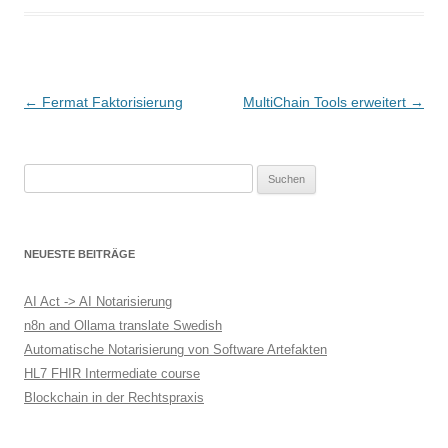
B
←
Fermat Faktorisierung
MultiChain Tools erweitert
→
e
i
Suchen
t
nach:
r
a
NEUESTE BEITRÄGE
g
s
AI Act -> AI Notarisierung
-
n8n and Ollama translate Swedish
Automatische Notarisierung von Software Artefakten
N
HL7 FHIR Intermediate course
a
Blockchain in der Rechtspraxis
v
i