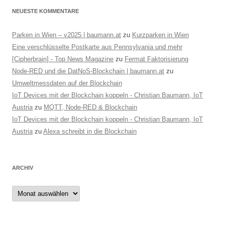
g
NEUESTE KOMMENTARE
a
Parken in Wien – v2025 | baumann.at
zu
Kurzparken in Wien
t
Eine verschlüsselte Postkarte aus Pennsylvania und mehr
i
[Cipherbrain] - Top News Magazine
zu
Fermat Faktorisierung
o
Node-RED und die DatNoS-Blockchain | baumann.at
zu
n
Umweltmessdaten auf der Blockchain
IoT Devices mit der Blockchain koppeln - Christian Baumann, IoT
Austria
zu
MQTT, Node-RED & Blockchain
IoT Devices mit der Blockchain koppeln - Christian Baumann, IoT
Austria
zu
Alexa schreibt in die Blockchain
ARCHIV
Archiv