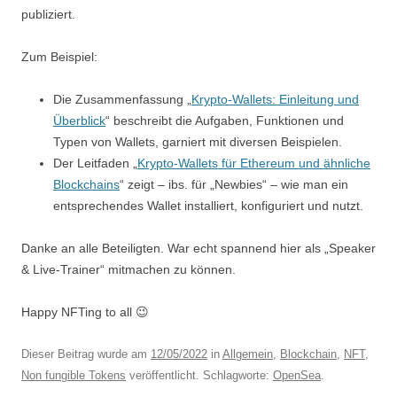
publiziert.
Zum Beispiel:
Die Zusammenfassung „
Krypto-Wallets: Einleitung und
Überblick
“ beschreibt die Aufgaben, Funktionen und
Typen von Wallets, garniert mit diversen Beispielen.
Der Leitfaden „
Krypto-Wallets für Ethereum und ähnliche
Blockchains
“ zeigt – ibs. für „Newbies“ – wie man ein
entsprechendes Wallet installiert, konfiguriert und nutzt.
Danke an alle Beteiligten. War echt spannend hier als „Speaker
& Live-Trainer“ mitmachen zu können.
Happy NFTing to all 😉
Dieser Beitrag wurde am
12/05/2022
in
Allgemein
,
Blockchain
,
NFT
,
Non fungible Tokens
veröffentlicht. Schlagworte:
OpenSea
.