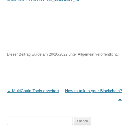
Dieser Beitrag wurde am
20/10/2022
unter
Allgemein
veröffentlicht.
B
←
MultiChain Tools erweitert
How to talk to your Blockchain?
e
→
i
t
Suchen
r
nach: