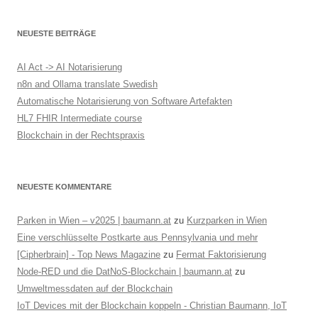
a
g
NEUESTE BEITRÄGE
s
-
AI Act -> AI Notarisierung
N
n8n and Ollama translate Swedish
Automatische Notarisierung von Software Artefakten
a
HL7 FHIR Intermediate course
v
Blockchain in der Rechtspraxis
i
g
a
NEUESTE KOMMENTARE
t
Parken in Wien – v2025 | baumann.at
zu
Kurzparken in Wien
i
Eine verschlüsselte Postkarte aus Pennsylvania und mehr
o
[Cipherbrain] - Top News Magazine
zu
Fermat Faktorisierung
n
Node-RED und die DatNoS-Blockchain | baumann.at
zu
Umweltmessdaten auf der Blockchain
IoT Devices mit der Blockchain koppeln - Christian Baumann, IoT